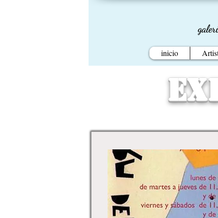
galer
inicio
Artis
Ex