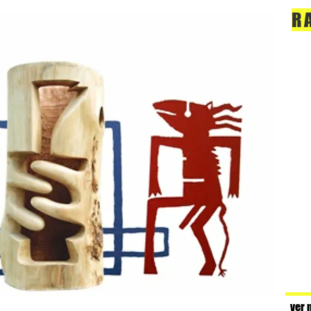
R
ver 