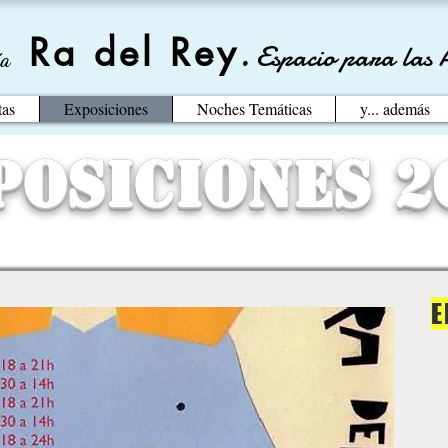
Ra del Rey
.
Espacio para las 
ía
tas
Exposiciones
Noches Temáticas
y... además
posiciones 2
E