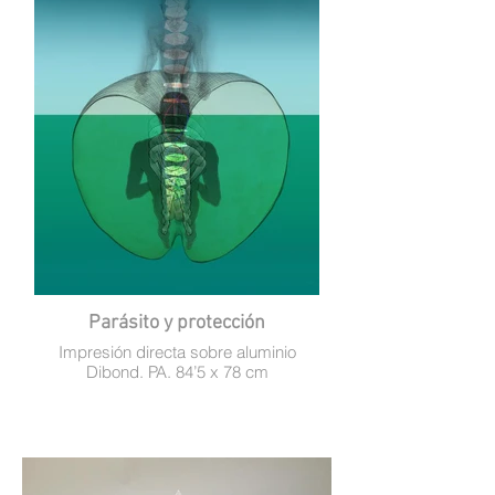
Parásito y protección
Impresión directa sobre aluminio
Dibond. PA. 84’5 x 78 cm