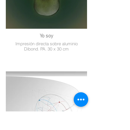
Yo soy
Impresión directa sobre aluminio
Dibond. PA. 30 x 30 cm