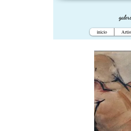
galer
inicio
Artis