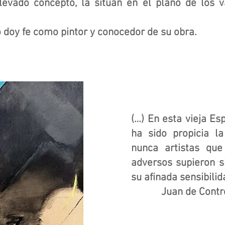
levado concepto, la sitúan en el plano de los v
 doy fe como pintor y conocedor de su obra.
 Barj
(…) En esta vieja Es
ha sido propicia l
nunca artistas qu
adversos supieron si
su afinada sensibilid
Juan de Contrera