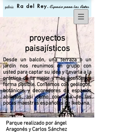
Ra del Rey
.
Espacio para las Artes
galería
proyectos
paisajísticos
Desde un balcón, una terraza o un
jardín nos reunimos en grupo con
usted para captar su idea y llevarla a la
práctica de la mejor y más económica
forma posible. Contamos con geólogos,
botánicos y decoradores de espacios
abiertos, asi como con una de las
pocas maestras españolas de Ikebana.
Parque realizado por ángel
Aragonés y Carlos Sánchez