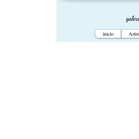
galer
inicio
Artis