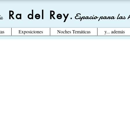
Ra del Rey
.
Espacio para las 
ía
tas
Exposiciones
Noches Temáticas
y... además