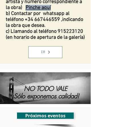
artista y número correspondiente a
la obra)
Pinche aquí
b) Contactar por whatsapp al
teléfono
+34 667446559
,indicando
la obra que desea.
c) Llamando al teléfono
915223120
(en horario de apertura de la galería)
IR
NO TODO VALE
¡Sólo exponemos calidad!
Próximos eventos