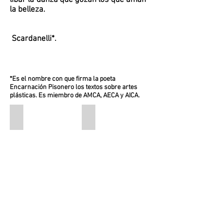
libar la danza que gozan los que aman
la belleza.
Scardanelli*.
*Es el nombre con que firma la poeta
Encarnación Pisonero los textos sobre artes
plásticas. Es miembro de AMCA, AECA y AICA.
Paisaje lunar
Que te cojo 1.
acero
Madera,
e
latón
hilos
.
66
23x
x
20
66
x
x
4,5
1
cm
cm