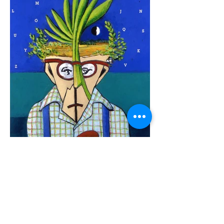
Soñador de primaveras
Acrílico sobre lienzo
33 x 54 cm
Colección DIALOGUES IN THE
SUPERMARKET
1.500 EUROS