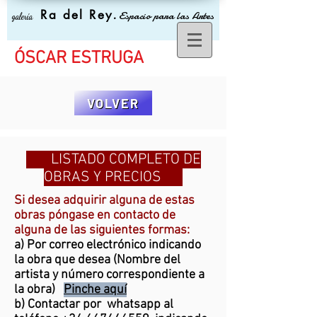
Ra del Rey
.
Espacio para las Artes
galería
ÓSCAR ESTRUGA
VOLVER
LISTADO COMPLETO DE
OBRAS Y PRECIOS
Si desea adquirir alguna de estas
obras póngase en contacto de
alguna de las siguientes formas:
a) Por correo electrónico indicando
la obra que desea (Nombre del
artista y número correspondiente a
la obra)
Pinche aquí
b) Contactar por whatsapp al