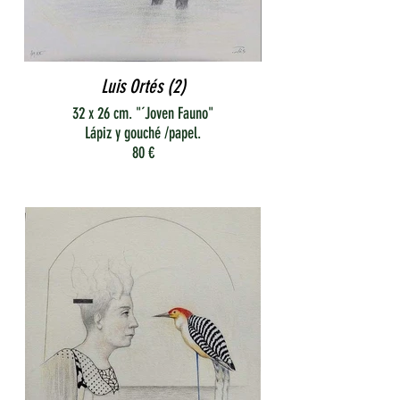
Luis Ortés (2)
32 x 26 cm. "´Joven Fauno"
Lápiz y gouché /papel.
80 €