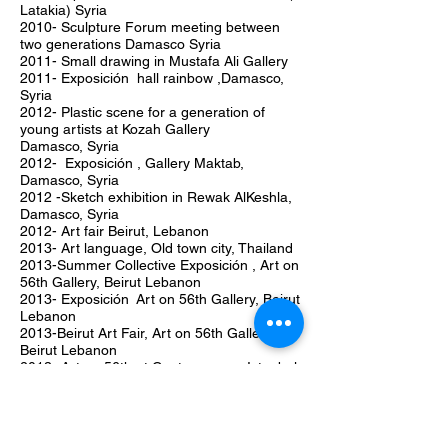
Latakia) Syria
2010- Sculpture Forum meeting between
two generations
Damasco Syria
2011- Small drawing in Mustafa Ali Gallery
2011- Exposición hall rainbow ,Damasco,
Syria
2012- Plastic scene for a generation of
young artists at Kozah Gallery
Damasco,
Syria
2012- Exposición , Gallery Maktab,
Damasco, Syria
2012 -Sketch exhibition in Rewak AlKeshla,
Damasco, Syria
2012- Art fair Beirut, Lebanon
2013- Art language, Old town city, Thailand
2013-Summer Collective Exposición , Art on
56th Gallery, Beirut Lebanon
2013- Exposición Art on 56th Gallery, Beirut
Lebanon
2013-Beirut Art Fair, Art on 56th Gallery,
Beirut Lebanon
2013- Art on 56th at Contemporary Istanbul
2013
2014- Exposición The Brick Lane Gallery,
London
2014- Exposición Art Paint for Georgia,