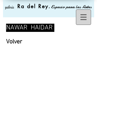
Ra del Rey
.
Espacio para las Artes
galería
NAWAR HAIDAR
Volver
>