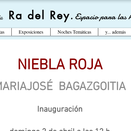
Ra del Rey
.
Espacio para las 
ía
tas
Exposiciones
Noches Temáticas
y... además
NIEBLA ROJA
ARIAJOSÉ BAGAZGOITIA
Inauguración