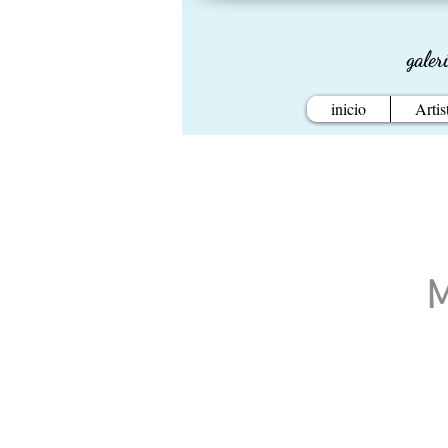
galer
inicio
Artis
M